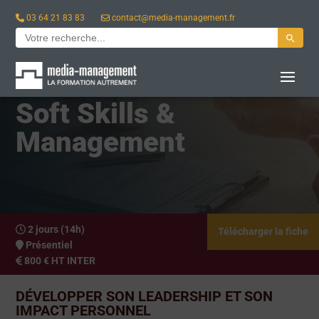
03 64 21 83 83
contact@media-management.fr
Search Button
Search
for:
Soft Skills &
Management
2 jours (14h)
Télécharger la fiche
Présentiel
800 € HT INTER
DÉVELOPPER SON LEADERSHIP ET SON
IMPACT PERSONNEL