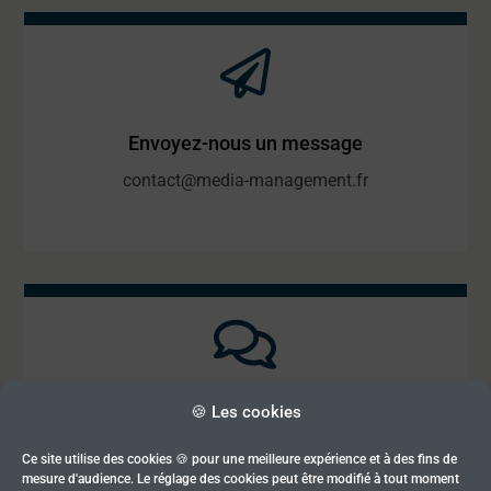
Envoyez-nous un message
contact@media-management.fr
🍪 Les cookies
Rendez-nous visite
media-management
Ce site utilise des cookies 🍪 pour une meilleure expérience et à des fins de
mesure d'audience. Le réglage des cookies peut être modifié à tout moment
Bâtiment Le Cluster