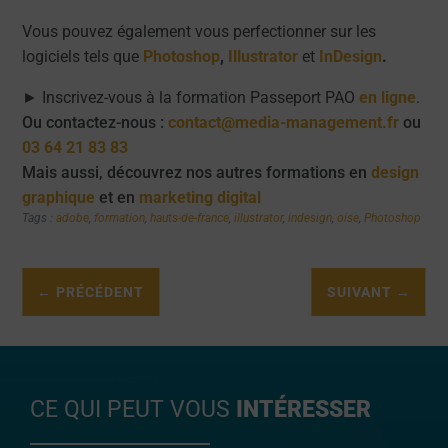
Vous pouvez également vous perfectionner sur les
logiciels tels que
Photoshop
,
Illustrator
et
InDesign
.
► Inscrivez-vous à la formation Passeport PAO
en ligne
.
Ou contactez-nous :
contact@media-management.fr
ou
03 64 21 83 83
Mais aussi, découvrez nos autres formations en
design
graphique
et en
marketing digital
Tags :
adobe
,
formation
,
hauts-de-france
,
illustrator
,
indesign
,
oise
,
Photoshop
←
PRÉCÉDENT
SUIVANT
→
CE QUI PEUT VOUS
INTÉRESSER