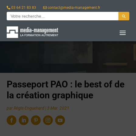
03 64 21 83 83
contact@media-management.fr
Search Button
Search
for:
ACTUALITÉ
Passeport PAO : le best of de
la création graphique
par
Régis Enguehard
|
3 Mar. 2021